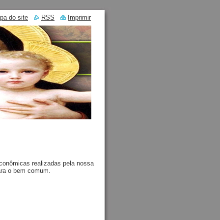
pa do site
RSS
Imprimir
conômicas realizadas pela nossa
para o bem comum.