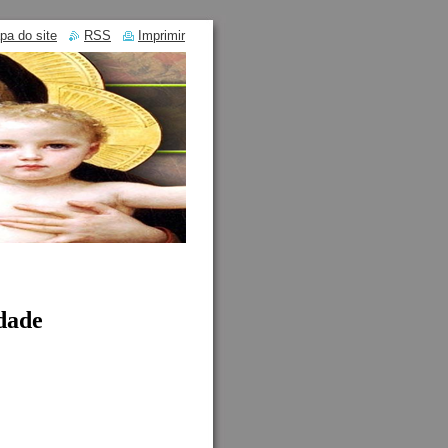
pa do site
RSS
Imprimir
dade