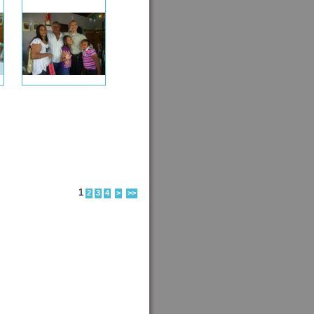
1
2
3
4
>
>>